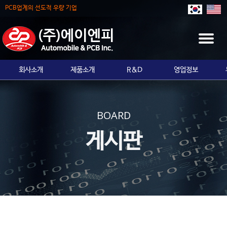
PCB업계의 선도적 우량 기업
T
O
G
회사소개
제품소개
R&D
영업정보
G
L
E
N
BOARD
A
V
게시판
I
G
A
T
I
O
N