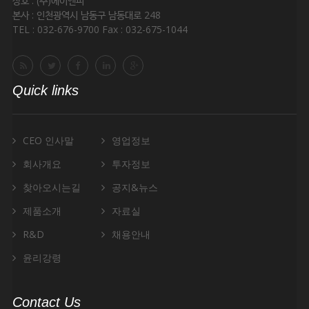
상호 : (주)에이엔피
본사 : 인천광역시 남동구 남동대로 248
TEL : 032-676-9700 Fax : 032-675-1044
Quick links
CEO 인사말
영업정보
회사개요
투자정보
찾아오시는길
공지&뉴스
제품소개
자료실
R&D
채용안내
윤리강령
Contact Us