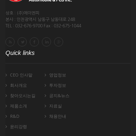
상호 : (주)에이엔피
본사 : 인천광역시 남동구 남동대로 248
TEL : 032-676-9700 Fax : 032-675-1044
Quick links
CEO 인사말
영업정보
회사개요
투자정보
찾아오시는길
공지&뉴스
제품소개
자료실
R&D
채용안내
윤리강령