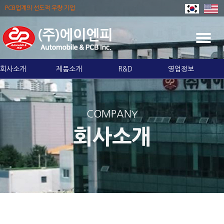
PCB업계의 선도적 우량 기업
T
O
G
회사소개
제품소개
R&D
영업정보
G
L
E
N
COMPANY
A
V
회사소개
I
G
A
T
I
O
N